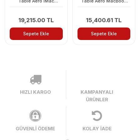
Table Aero iMac
Table Aero MacBook
Taşınabilir Bilgisayar
Pro 45x30cm(17’’)
Masası
Traveler Taşınabilir
Bilgisayar Masası
19,215.00 TL
15,400.61 TL
Sepete Ekle
Sepete Ekle
HIZLI KARGO
KAMPANYALI
ÜRÜNLER
GÜVENLİ ÖDEME
KOLAY İADE